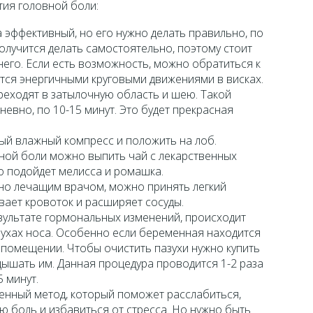
тия головной боли:
 эффективный, но его нужно делать правильно, по
получится делать самостоятельно, поэтому стоит
его. Если есть возможность, можно обратиться к
тся энергичными круговыми движениями в висках.
реходят в затылочную область и шею. Такой
евно, по 10-15 минут. Это будет прекрасная
ый влажный компресс и положить на лоб.
вной боли можно выпить чай с лекарственных
го подойдет мелисса и ромашка.
ано лечащим врачом, можно принять легкий
ивает кровоток и расширяет сосуды.
зультате гормональных изменений, происходит
зухах носа. Особенно если беременная находится
помещении. Чтобы очистить пазухи нужно купить
ышать им. Данная процедура проводится 1-2 раза
 минут.
енный метод, который поможет расслабиться,
ую боль и избавиться от стресса. Но нужно быть