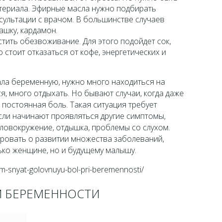
ериала. Эфирные масла нужно подбирать
сультации с врачом. В большинстве случаев
ашку, кардамон.
стить обезвоживание. Для этого подойдет сок,
о стоит отказаться от кофе, энергетических и
ла беременную, нужно много находиться на
я, много отдыхать. Но бывают случаи, когда даже
 постоянная боль. Такая ситуация требует
сли начинают проявляться другие симптомы,
оловокружение, отдышка, проблемы со слухом.
ировать о развитии множества заболеваний,
ько женщине, но и будущему малышу.
m-snyat-golovnuyu-bol-pri-beremennosti/
И БЕРЕМЕННОСТИ