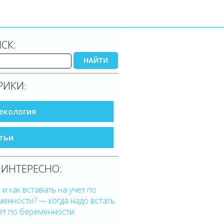
СК:
НАЙТИ
РИКИ:
екология
тьи
 ИНТЕРЕСНО:
 и как вставать на учет по
енности? — когда надо встать
ет по беременности