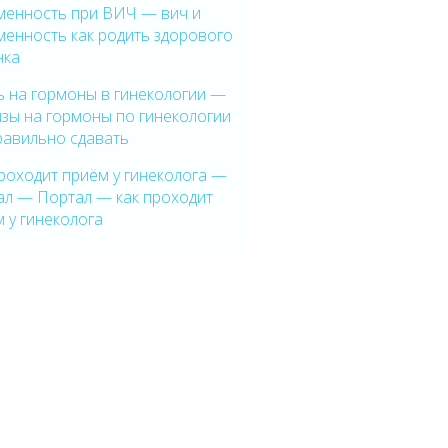
менность при ВИЧ — вич и
менность как родить здорового
нка
ь на гормоны в гинекологии —
зы на гормоны по гинекологии
равильно сдавать
роходит приём у гинеколога —
ал — Портал — как проходит
 у гинеколога