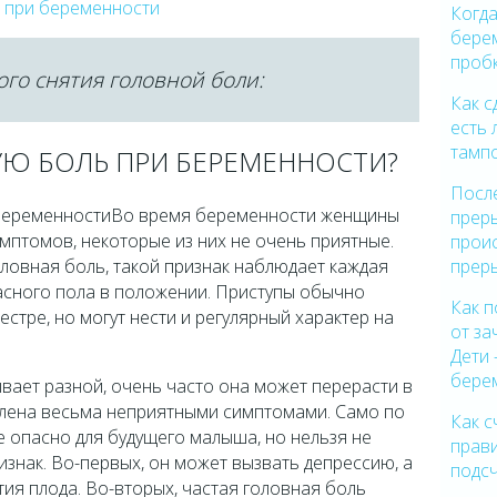
и при беременности
Когда
бере
проб
го снятия головной боли:
Как с
есть 
тампо
УЮ БОЛЬ ПРИ БЕРЕМЕННОСТИ?
Посл
Во время беременности женщины
прер
мптомов, некоторые из них не очень приятные.
прои
прер
оловная боль, такой признак наблюдает каждая
асного пола в положении. Приступы обычно
Как п
стре, но могут нести и регулярный характер на
от з
Дети 
бере
вает разной, очень часто она может перерасти в
авлена весьма неприятными симптомами. Само по
Как с
е опасно для будущего малыша, но нельзя не
прав
знак. Во-первых, он может вызвать депрессию, а
подс
тия плода. Во-вторых, частая головная боль