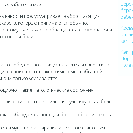
Бере
чных заболеваниях.
бере
ременности предусматривает выбор щадящих
ребе
екарств, которые принимаются обычно,
Кров
Поэтому очень часто обращаются к гомеопатии и
анали
головной боли.
как п
Как п
Порт
а по себе, ее провоцируют явления из внешнего
прием
нщине свойственны такие симптомы в обычной
и они только усиливаются.
оцируют такие патологические состояния:
, при этом возникает сильная пульсирующая боль
ела, наблюдается ноющая боль в области головы
ется чувство распирания и сильного давления;