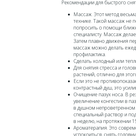
Рекомендации для быстрого сня
Массаж. Этот метод весьма
технике. Такой массаж не 
попросить о помощи ближн
специалисту. Массаж делае
Затем плавно движения пе
массаж можно делать ежедн
профилактика.
Сделать холодный или тепл
Для снятия стресса и голо
растений, отлично для это
Если это не противопоказ
контрастный душ, это усил
Очищение пазух носа. В ре
увеличение конгестии в па
в душном непроветренном 
специальный раствор и под
в неделю, на протяжении 15
Ароматерапия. Это соврем
успокоиться, снять головн