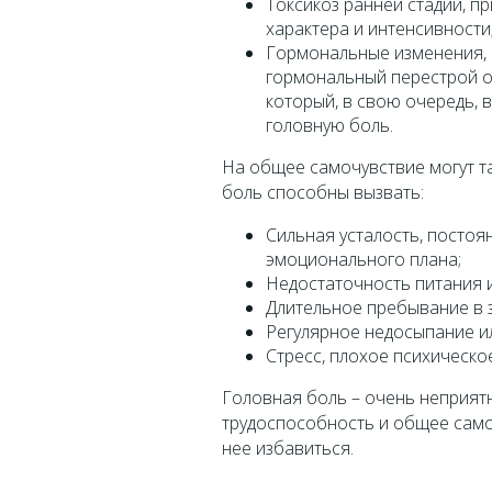
Токсикоз ранней стадии, п
характера и интенсивности
Гормональные изменения, 
гормональный перестрой о
который, в свою очередь, 
головную боль.
На общее самочувствие могут т
боль способны вызвать:
Сильная усталость, посто
эмоционального плана;
Недостаточность питания и
Длительное пребывание в
Регулярное недосыпание и
Стресс, плохое психическо
Головная боль – очень неприятн
трудоспособность и общее самоч
нее избавиться.