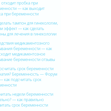
 отходит пробка при
менности — как выходит
ка при беременности
делать тампон для гинекологии,
ли эффект — как сделать
ны для лечения в гинекологии
едствия медикаментозного
ывания беременности — как
сходит медикаментозное
ывание беременности отзывы
осчитать срок беременности
ачатия? Беременность — Форум
— как подсчитать срок
менности
читать недели беременности
ильно? — как правильно
читать срок беременности